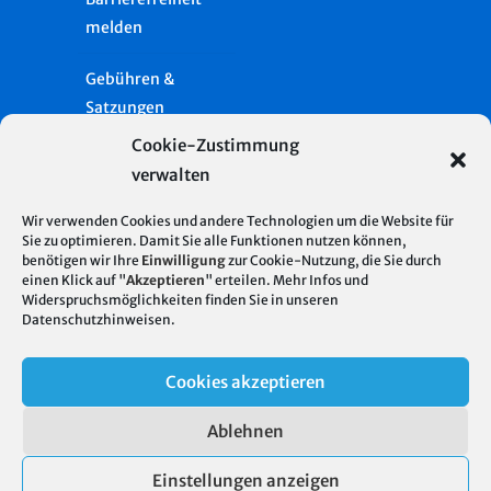
melden
Gebühren &
Satzungen
Cookie-Zustimmung
Häufige Fragen
verwalten
Presse
Wir verwenden Cookies und andere Technologien um die Website für
Sie zu optimieren. Damit Sie alle Funktionen nutzen können,
Glossar
benötigen wir Ihre
Einwilligung
zur Cookie-Nutzung, die Sie durch
Server Standort
© 2026
einen Klick auf "
Akzeptieren
" erteilen. Mehr Infos und
Deutschland
Widerspruchsmöglichkeiten finden Sie in unseren
Stadtentwässerung
Impressum
Datenschutzhinweisen
.
| Hosting mit 100%
Stuttgart
regenerativer
Datenschutz
Cookies akzeptieren
Energie
Cookie-Richtlinie
Ablehnen
(EU)
Einstellungen anzeigen