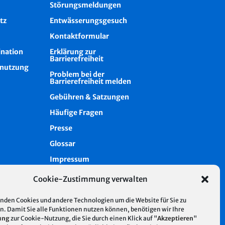
Störungsmeldungen
tz
Entwässerungsgesuch
Kontaktformular
ination
Erklärung zur
Barrierefreiheit
nutzung
Problem bei der
Barrierefreiheit melden
Gebühren & Satzungen
Häufige Fragen
Presse
Glossar
Impressum
Datenschutz
Cookie-Zustimmung verwalten
Cookie-Richtlinie (EU)
nden Cookies und andere Technologien um die Website für Sie zu
Intern
n. Damit Sie alle Funktionen nutzen können, benötigen wir Ihre
ung
zur Cookie-Nutzung, die Sie durch einen Klick auf "
Akzeptieren
"