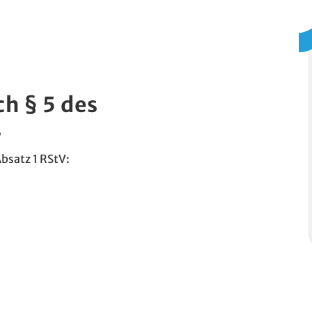
h § 5 des
s
bsatz 1 RStV: