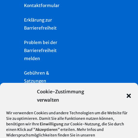
Kontaktformular
Erklärung zur
Barrierefreiheit
Problem bei der
Barrierefreiheit
melden
Gebühren &
Satzungen
Cookie-Zustimmung
Häufige Fragen
verwalten
Presse
Wir verwenden Cookies und andere Technologien um die Website für
Sie zu optimieren. Damit Sie alle Funktionen nutzen können,
Glossar
benötigen wir Ihre
Einwilligung
zur Cookie-Nutzung, die Sie durch
Server Standort
© 2026
einen Klick auf "
Akzeptieren
" erteilen. Mehr Infos und
Deutschland
Widerspruchsmöglichkeiten finden Sie in unseren