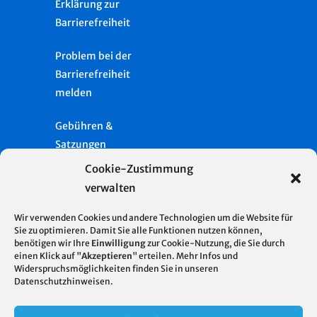
Erklärung zur
Barrierefreiheit
Problem bei der
Barrierefreiheit
melden
Gebühren &
Satzungen
Cookie-Zustimmung
Häufige Fragen
verwalten
Presse
Wir verwenden Cookies und andere Technologien um die Website für
Sie zu optimieren. Damit Sie alle Funktionen nutzen können,
benötigen wir Ihre
Einwilligung
zur Cookie-Nutzung, die Sie durch
Glossar
Server Standort
© 2026
einen Klick auf "
Akzeptieren
" erteilen. Mehr Infos und
Deutschland
Widerspruchsmöglichkeiten finden Sie in unseren
Stadtentwässerung
Impressum
Datenschutzhinweisen
.
| Hosting mit 100%
Stuttgart
regenerativer
Datenschutz