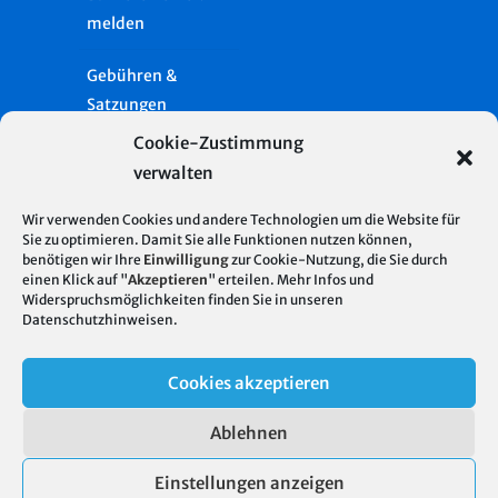
melden
Gebühren &
Satzungen
Cookie-Zustimmung
Häufige Fragen
verwalten
Presse
Wir verwenden Cookies und andere Technologien um die Website für
Sie zu optimieren. Damit Sie alle Funktionen nutzen können,
Glossar
benötigen wir Ihre
Einwilligung
zur Cookie-Nutzung, die Sie durch
Server Standort
© 2026
einen Klick auf "
Akzeptieren
" erteilen. Mehr Infos und
Deutschland
Widerspruchsmöglichkeiten finden Sie in unseren
Stadtentwässerung
Impressum
Datenschutzhinweisen
.
| Hosting mit 100%
Stuttgart
regenerativer
Datenschutz
Cookies akzeptieren
Energie
Cookie-Richtlinie
Ablehnen
(EU)
Einstellungen anzeigen