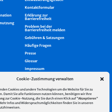
Kontaktformular
ination
Erklärung zur
Barrierefreiheit
nutzung
Problem bei der
Barrierefreiheit melden
Gebühren & Satzungen
Häufige Fragen
Presse
Glossar
Impressum
Datenschutz
Cookie-Zustimmung verwalten
Cookie-Richtlinie (EU)
nden Cookies und andere Technologien um die Website für Sie zu
Intern
n. Damit Sie alle Funktionen nutzen können, benötigen wir Ihre
ung
zur Cookie-Nutzung, die Sie durch einen Klick auf "
Akzeptieren
"
 Mehr Infos und Widerspruchsmöglichkeiten finden Sie in unseren
utzhinweisen
.