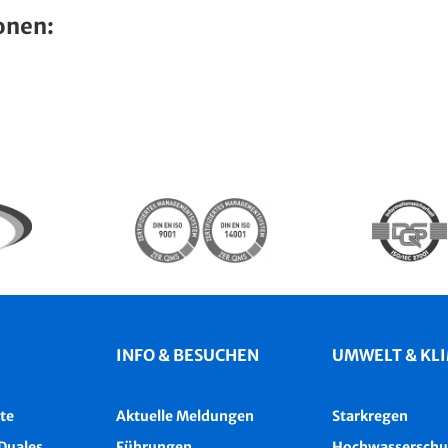
onen:
INFO & BESUCHEN
UMWELT & KL
te
Aktuelle Meldungen
Starkregen
Duales
Führungen
Hochwasserschu