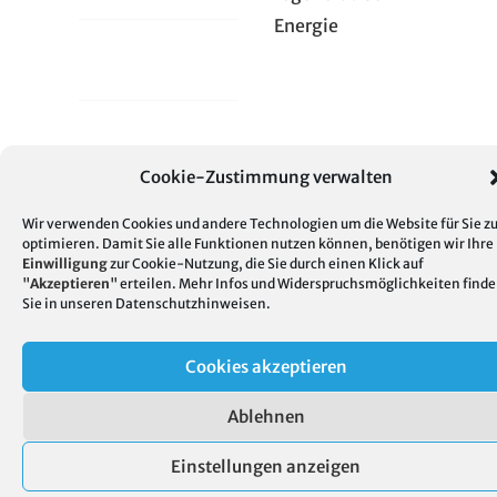
Energie
Cookie-Richtlinie
(EU)
Intern
Cookie-Zustimmung verwalten
Wir verwenden Cookies und andere Technologien um die Website für Sie z
optimieren. Damit Sie alle Funktionen nutzen können, benötigen wir Ihre
Einwilligung
zur Cookie-Nutzung, die Sie durch einen Klick auf
"
Akzeptieren
" erteilen. Mehr Infos und Widerspruchsmöglichkeiten find
Sie in unseren
Datenschutzhinweisen
.
Cookies akzeptieren
Ablehnen
Einstellungen anzeigen