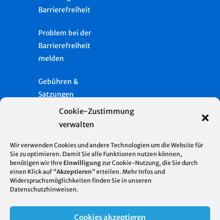
Barrierefreiheit
Problem bei der
Barrierefreiheit
melden
Gebühren &
Satzungen
Cookie-Zustimmung
Häufige Fragen
verwalten
Presse
Wir verwenden Cookies und andere Technologien um die Website für
Sie zu optimieren. Damit Sie alle Funktionen nutzen können,
Glossar
benötigen wir Ihre
Einwilligung
zur Cookie-Nutzung, die Sie durch
Server Standort
© 2026
einen Klick auf "
Akzeptieren
" erteilen. Mehr Infos und
Deutschland
Widerspruchsmöglichkeiten finden Sie in unseren
Stadtentwässerung
Impressum
Datenschutzhinweisen
.
| Hosting mit 100%
Stuttgart
regenerativer
Datenschutz
Cookies akzeptieren