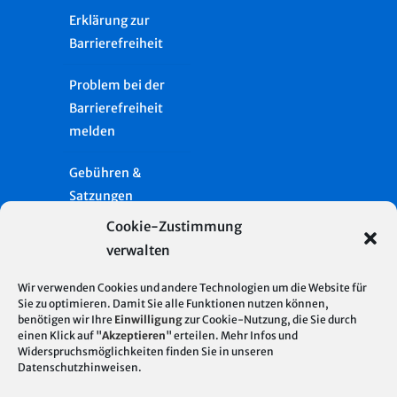
Erklärung zur
Barrierefreiheit
Problem bei der
Barrierefreiheit
melden
Gebühren &
Satzungen
Cookie-Zustimmung
Häufige Fragen
verwalten
Presse
Wir verwenden Cookies und andere Technologien um die Website für
Sie zu optimieren. Damit Sie alle Funktionen nutzen können,
Glossar
benötigen wir Ihre
Einwilligung
zur Cookie-Nutzung, die Sie durch
Server Standort
© 2026
einen Klick auf "
Akzeptieren
" erteilen. Mehr Infos und
Deutschland
Widerspruchsmöglichkeiten finden Sie in unseren
Stadtentwässerung
Impressum
Datenschutzhinweisen
.
| Hosting mit 100%
Stuttgart