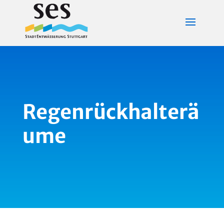
Regenrückhalterä
ume