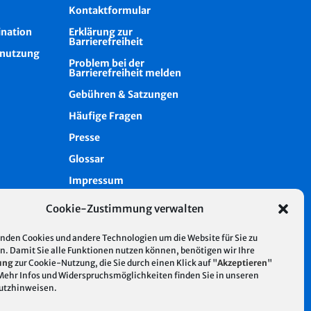
Kontaktformular
ination
Erklärung zur
Barrierefreiheit
nutzung
Problem bei der
Barrierefreiheit melden
Gebühren & Satzungen
Häufige Fragen
Presse
Glossar
Impressum
Datenschutz
Cookie-Zustimmung verwalten
Cookie-Richtlinie (EU)
nden Cookies und andere Technologien um die Website für Sie zu
Intern
n. Damit Sie alle Funktionen nutzen können, benötigen wir Ihre
ung
zur Cookie-Nutzung, die Sie durch einen Klick auf "
Akzeptieren
"
 Mehr Infos und Widerspruchsmöglichkeiten finden Sie in unseren
utzhinweisen
.