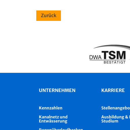
UNTERNEHMEN
KARRIERE
Kennzahlen
Stellenangebo
Kanalnetz und
Ausbildung & 
Entwässerung
Studium
Regenüberlaufbecken