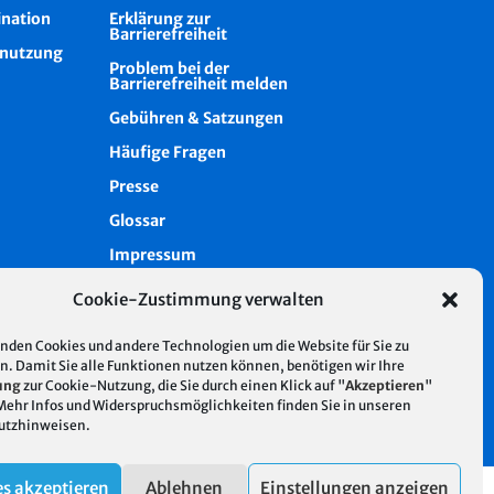
ination
Erklärung zur
Barrierefreiheit
nutzung
Problem bei der
Barrierefreiheit melden
Gebühren & Satzungen
Häufige Fragen
Presse
Glossar
Impressum
Datenschutz
Cookie-Zustimmung verwalten
Cookie-Richtlinie (EU)
nden Cookies und andere Technologien um die Website für Sie zu
Intern
n. Damit Sie alle Funktionen nutzen können, benötigen wir Ihre
ung
zur Cookie-Nutzung, die Sie durch einen Klick auf "
Akzeptieren
"
 Mehr Infos und Widerspruchsmöglichkeiten finden Sie in unseren
utzhinweisen
.
s akzeptieren
Ablehnen
Einstellungen anzeigen