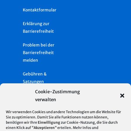
Kontaktformular
Erklärung zur
Barrierefreiheit
Problem bei der
Barrierefreiheit
melden
Gebühren &
Satzungen
Cookie-Zustimmung
Häufige Fragen
verwalten
Presse
Wir verwenden Cookies und andere Technologien um die Website für
Sie zu optimieren. Damit Sie alle Funktionen nutzen können,
Glossar
benötigen wir Ihre
Einwilligung
zur Cookie-Nutzung, die Sie durch
Server Standort
© 2026
einen Klick auf "
Akzeptieren
" erteilen. Mehr Infos und