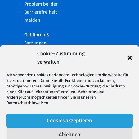
Problem bei der
Barrierefreiheit
melden
Gebühren &
Satzungen
Cookie-Zustimmung
Häufige Fragen
verwalten
Presse
Wir verwenden Cookies und andere Technologien um die Website für
Sie zu optimieren. Damit Sie alle Funktionen nutzen können,
Glossar
benötigen wir Ihre
Einwilligung
zur Cookie-Nutzung, die Sie durch
Server Standort
© 2026
einen Klick auf "
Akzeptieren
" erteilen. Mehr Infos und
Deutschland
Widerspruchsmöglichkeiten finden Sie in unseren
Stadtentwässerung
Impressum
Datenschutzhinweisen
.
| Hosting mit 100%
Stuttgart
regenerativer
Datenschutz
Cookies akzeptieren
Energie
Cookie-Richtlinie
Ablehnen
(EU)