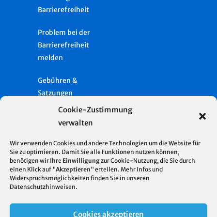
Barrierefreiheit
Problem bei der
Barrierefreiheit
melden
Gebühren &
Satzungen
Cookie-Zustimmung
Häufige Fragen
verwalten
Presse
Wir verwenden Cookies und andere Technologien um die Website für
Sie zu optimieren. Damit Sie alle Funktionen nutzen können,
Glossar
benötigen wir Ihre
Einwilligung
zur Cookie-Nutzung, die Sie durch
Server Standort
© 2026
einen Klick auf "
Akzeptieren
" erteilen. Mehr Infos und
Deutschland
Widerspruchsmöglichkeiten finden Sie in unseren
Stadtentwässerung
Impressum
Datenschutzhinweisen
.
| Hosting mit 100%
Stuttgart
regenerativer
Datenschutz
Cookies akzeptieren