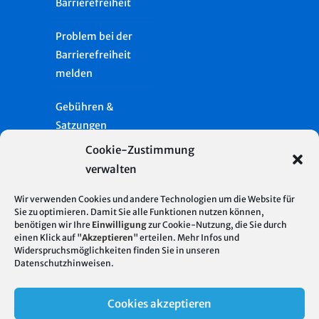
Barrierefreiheit
Problem bei der
Barrierefreiheit
melden
Gebühren &
Satzungen
Cookie-Zustimmung
Häufige Fragen
verwalten
Presse
Wir verwenden Cookies und andere Technologien um die Website für
Sie zu optimieren. Damit Sie alle Funktionen nutzen können,
Glossar
benötigen wir Ihre
Einwilligung
zur Cookie-Nutzung, die Sie durch
Server Standort
© 2026
einen Klick auf "
Akzeptieren
" erteilen. Mehr Infos und
Deutschland
Widerspruchsmöglichkeiten finden Sie in unseren
Stadtentwässerung
Impressum
Datenschutzhinweisen
.
| Hosting mit 100%
Stuttgart
regenerativer
Datenschutz
Cookies akzeptieren
Energie