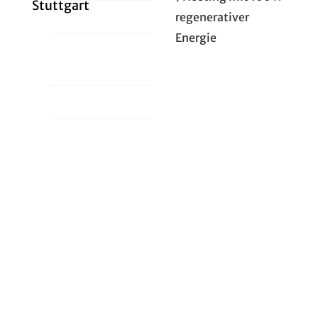
Stuttgart
regenerativer
Datenschutz
Energie
Cookie-Richtlinie
(EU)
Intern