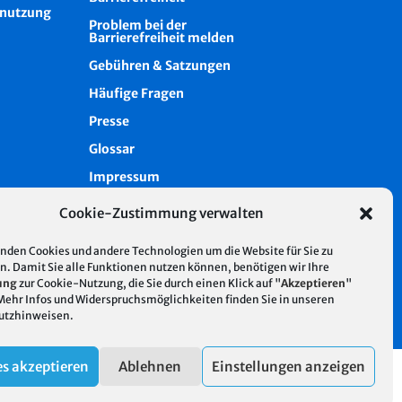
nutzung
Problem bei der
Barrierefreiheit melden
Gebühren & Satzungen
Häufige Fragen
Presse
Glossar
Impressum
Datenschutz
Cookie-Zustimmung verwalten
Cookie-Richtlinie (EU)
nden Cookies und andere Technologien um die Website für Sie zu
Intern
n. Damit Sie alle Funktionen nutzen können, benötigen wir Ihre
ung
zur Cookie-Nutzung, die Sie durch einen Klick auf "
Akzeptieren
"
 Mehr Infos und Widerspruchsmöglichkeiten finden Sie in unseren
utzhinweisen
.
s akzeptieren
Ablehnen
Einstellungen anzeigen
| Hosting mit 100% regenerativer Energie