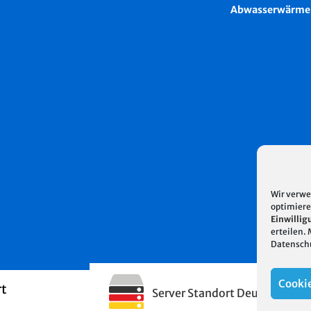
Abwasserwärme
Wir verwe
optimiere
Einwillig
erteilen.
Datensch
Cookie
rt
Server Standort Deutschland 