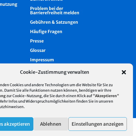
nutzung
Problem bei der
Barrierefreiheit melden
Gebühren & Satzungen
Häufige Fragen
Presse
Glossar
Impressum
Datenschutz
Cookie-Zustimmung verwalten
Cookie-Richtlinie (EU)
nden Cookies und andere Technologien um die Website für Sie zu
Intern
n. Damit Sie alle Funktionen nutzen können, benötigen wir Ihre
ung
zur Cookie-Nutzung, die Sie durch einen Klick auf "
Akzeptieren
"
 Mehr Infos und Widerspruchsmöglichkeiten finden Sie in unseren
utzhinweisen
.
s akzeptieren
Ablehnen
Einstellungen anzeigen
| Hosting mit 100% regenerativer Energie