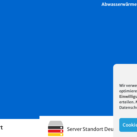
Abwasserwärme
Wir verwe
optimiere
Einwillig
erteilen.
Datensch
Cookie
rt
Server Standort Deutschland 